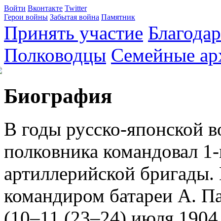
Войти
Вконтакте
Twitter
Герои войны
Забытая война
Памятник
Принять участие
Благода
Полководцы
Семейные ар
Биография
В годы русско-японской 
полковника командовал 1
артиллерийской бригады. 
командиром батареи А. П
(10–11 (23–24) июля 1904 